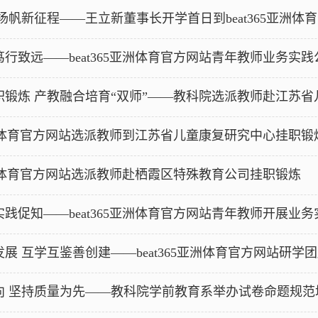
扬帆新征程——王立新董事长开学首日到beat365亚洲体
行致远——beat365亚洲体育官方网站青年教师业务实
锻炼 产教融合培育“双师”——教科院选派教师赴江苏省儿
5亚洲体育官方网站选派教师到江苏省儿童康复研究中心挂职锻
5亚洲体育官方网站选派教师赴栖霞区特殊教育公司挂职锻炼
践促知——beat365亚洲体育官方网站青年教师开展业
展 互学互鉴善创建——beat365亚洲体育官方网站研
向 坚持质量为先——教科院学前教育系举办试卷命题规范