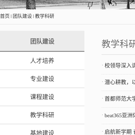
首页
团队建设
教学科研
团队建设
教学科
人才培养
校领导深入
专业建设
潜心耕教，以
课程建设
首都师范大学
教学科研
beat36
启航新学期 
基地建设