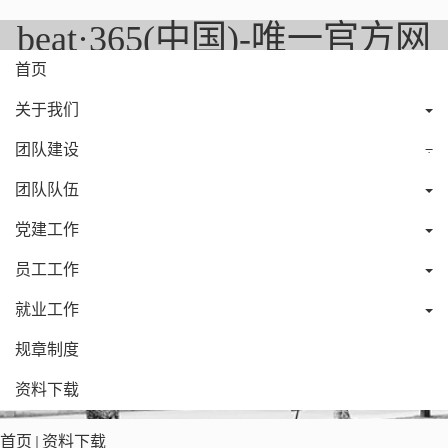
beat·365(中国)-唯一官方网
站
首页
关于我们
团队建设
团队队伍
党建工作
员工工作
就业工作
规章制度
资料下载
首页
资料下载