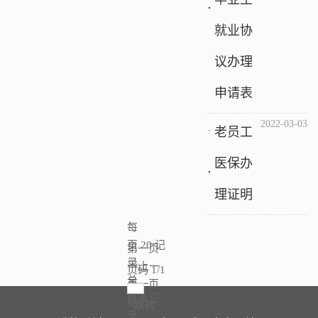
就业协
议办理
申请表
2022-03-03
老员工
医保办
理证明
每
页
20
记
第一页
录
<<上一
页码
1
/
1
总
页
下一页
共
5
记
>>
尾页
跳转
录