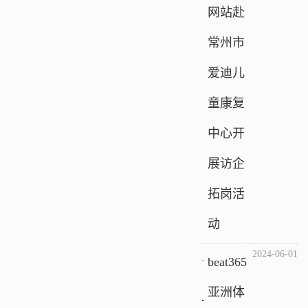
网站赴
常州市
爱迪儿
童康复
中心开
展访企
拓岗活
动
2024-06-01
beat365
亚洲体