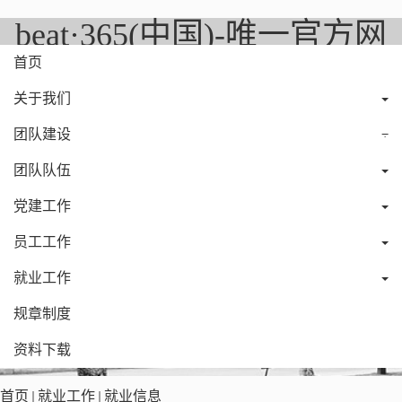
beat·365(中国)-唯一官方网
站
首页
关于我们
团队建设
团队队伍
党建工作
员工工作
就业工作
规章制度
资料下载
首页
就业工作
就业信息