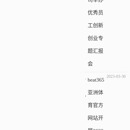
司举办
优秀员
工创新
创业专
题汇报
会
2023-03-30
beat365
亚洲体
育官方
网站开