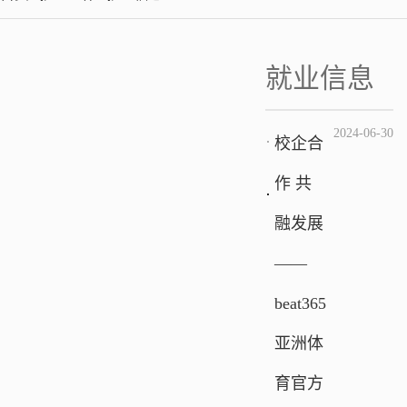
就业信息
2024-06-30
校企合
作 共
融发展
——
beat365
亚洲体
育官方