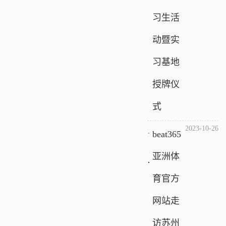
习生活
动暨实
习基地
授牌仪
式
2023-10-26
beat365
亚洲体
育官方
网站走
访苏州