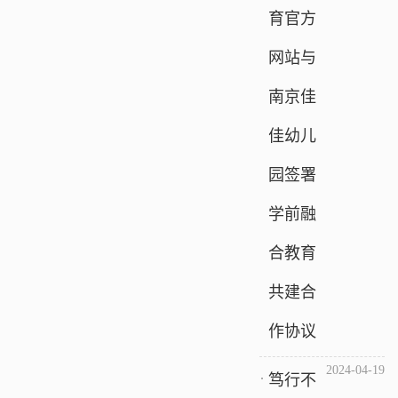
育官方
网站与
南京佳
佳幼儿
园签署
学前融
合教育
共建合
作协议
2024-04-19
笃行不