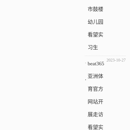
市鼓楼
幼儿园
看望实
习生
2023-10-27
beat365
亚洲体
育官方
网站开
展走访
看望实