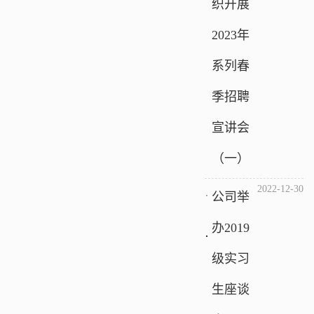
织开展
2023年
系列春
季招聘
宣讲会
（一）
2022-12-30
公司举
办2019
级实习
生座谈