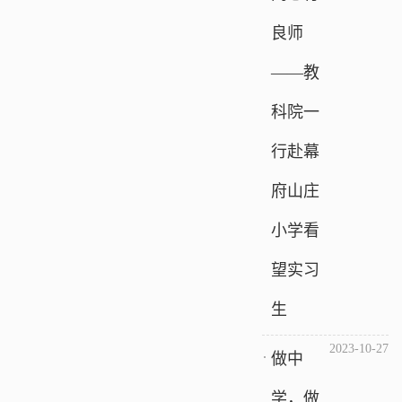
良师
——教
科院一
行赴幕
府山庄
小学看
望实习
生
2023-10-27
做中
学，做