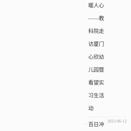
暖人心
——教
科院走
访厦门
心欣幼
儿园暨
看望实
习生活
动
2023-06-12
百日冲