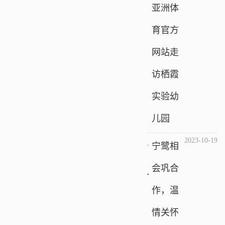
亚洲体
育官方
网站走
访栖霞
实验幼
儿园
2023-10-19
宁鹭相
会巩合
作，温
情关怀