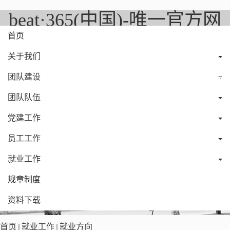
beat·365(中国)-唯一官方网
站
首页
关于我们
团队建设
团队队伍
党建工作
员工工作
就业工作
规章制度
资料下载
首页
就业工作
就业方向