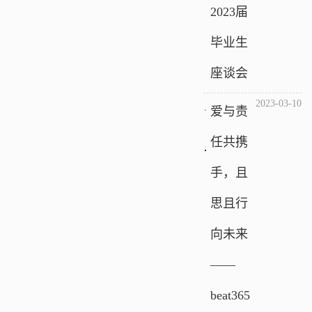
2023届
毕业生
座谈会
2023-03-10
爱与责
任共携
手，且
思且行
向未来
——
beat365