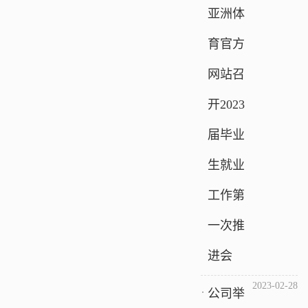
亚洲体
育官方
网站召
开2023
届毕业
生就业
工作第
一次推
进会
2023-02-28
公司举