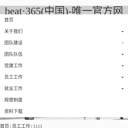
beat·365(中国)-唯一官方网
站
首页
关于我们
团队建设
团队队伍
党建工作
员工工作
就业工作
规章制度
资料下载
首页
员工工作
1111