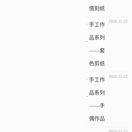
情刻纸
2024-11-22
手工作
品系列
——套
色剪纸
2024-11-22
手工作
品系列
——手
偶作品
2024-11-22