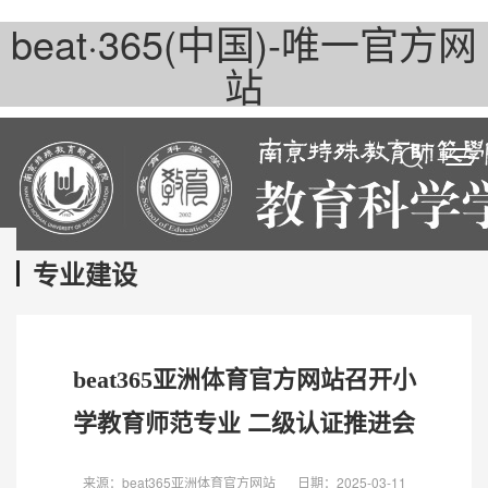
beat·365(中国)-唯一官方网
站
专业建设
beat365亚洲体育官方网站召开小
学教育师范专业 二级认证推进会
来源：beat365亚洲体育官方网站
日期：2025-03-11