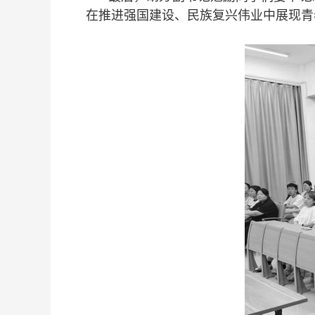
在推进强国建设、民族复兴伟业中展现青