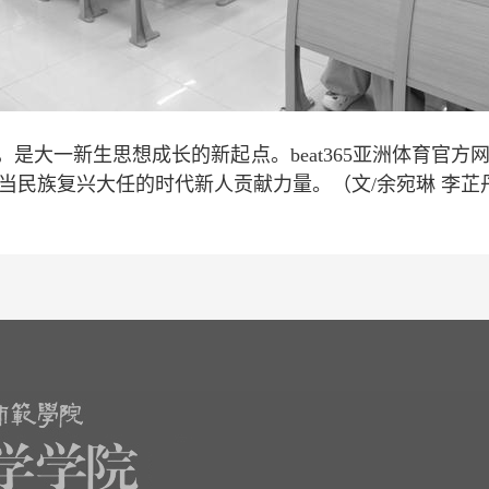
办，是大一新生思想成长的新起点。beat365亚洲体育官
民族复兴大任的时代新人贡献力量。（文/余宛琳 李芷丹 图