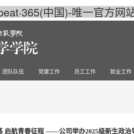
beat·365(中国)-唯一官方网
团队队伍
党建工作
员工工作
就业工作
 启航青春征程 ——公司举办2025级新生政