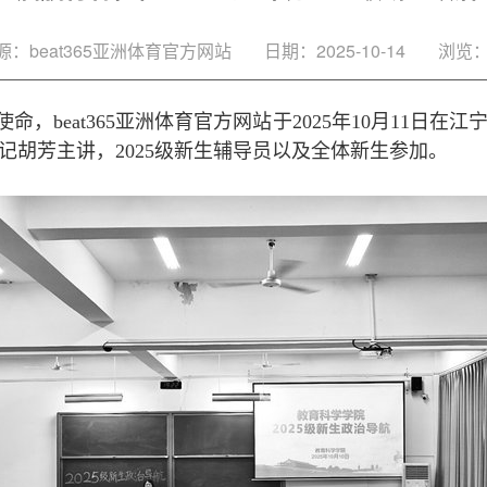
源：beat365亚洲体育官方网站
日期：2025-10-14
浏览
，beat365亚洲体育官方网站于2025年10月11日在
记胡芳主讲，2025级新生辅导员以及全体新生参加。