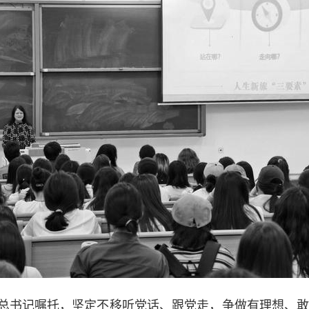
总书记嘱托，坚定不移听党话、跟党走，争做有理想、