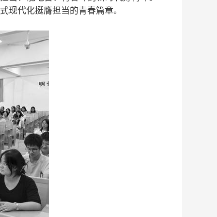
式现代化挺膺担当的青春篇章。